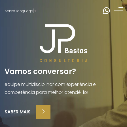
Planejamento e controle estratégico dos recursos
Select Language
▼
da organização para tomada de decisão!
SABER MAIS
Vamos conversar?
equipe multidisciplinar com experiência e
competência para melhor atendê-lo!
SABER MAIS