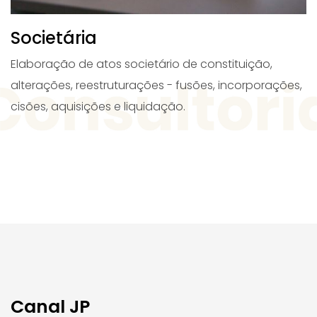
Societária
G
Elaboração de atos societário de constituição,
C
no
alterações, reestruturações - fusões, incorporações,
i
,
cisões, aquisições e liquidação.
p
d
Canal JP