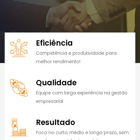
Bem-vindo
Somos a JP Bastos, empresa especializada
Eficiência
em Consultoria de Negócios e Gestão Empresarial.
Competência e produtividade para
melhor rendimento!
SABER MAIS
Qualidade
Equipe com larga experiência na gestão
empresarial
Resultado
Foco no curto, médio e longo prazo, sem