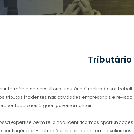
Tributário
or intermédio da consultoria tributária é realizado um traba
os tributos incidentes nas atividades empresariais e revisã
presentados aos órgãos governamentais.
ossa expertise permite, ainda, identificarmos oportunidade
e contingências - autuações fiscais, bem como avaliarmos