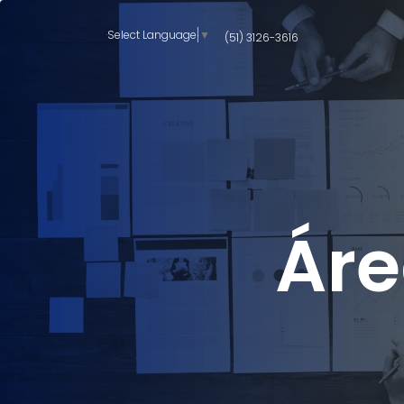
Select Language
▼
(51) 3126-3616
Áre