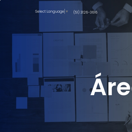
Select Language
▼
(51) 3126-3616
Áre