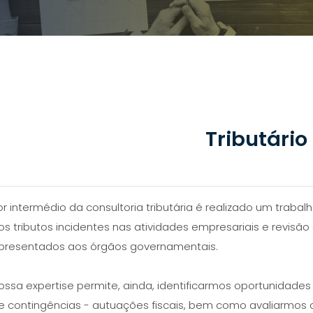
Tributário
or intermédio da consultoria tributária é realizado um traba
os tributos incidentes nas atividades empresariais e revisã
presentados aos órgãos governamentais.
ossa expertise permite, ainda, identificarmos oportunidade
e contingências - autuações fiscais, bem como avaliarmos