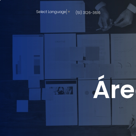
Select Language
▼
(51) 3126-3616
Áre