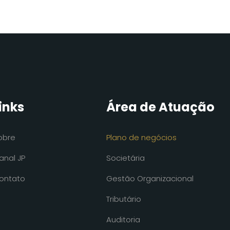
inks
Área de Atuação
obre
Plano de negócios
anal JP
Societária
ontato
Gestão Organizacional
Tributário
Auditoria