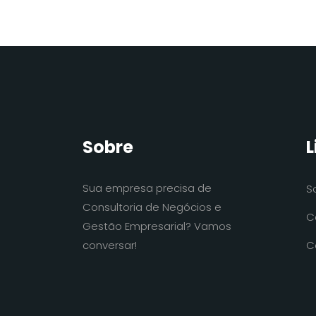
Sobre
L
Sua empresa precisa de
S
Consultoria de Negócios e
C
Gestão Empresarial? Vamos
conversar!
C