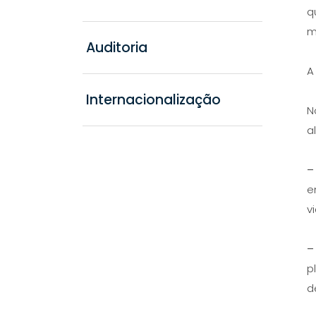
q
m
Auditoria
A
Internacionalização
N
a
–
e
v
–
p
d