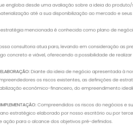
ue engloba desde uma avaliação sobre a ideia do produto/
aterialização até a sua disponibilização ao mercado e seu
 estratégia mencionada é conhecida como plano de negóc
ossa consultoria atua para, levando em consideração as pre
lgo concreto e viável, oferecendo a possibilidade de realizar
 ELABORAÇÃO:
Diante da ideia de negócio apresentada à no
mpreendedores os riscos existentes, as definições de estra
iabilização econômico-financeiro, do empreendimento idea
 IMPLEMENTAÇÃO:
Compreendidos os riscos do negócios e su
lano estratégico elaborado por nosso escritório ou por ter
e ação para o alcance dos objetivos pré-definidos.