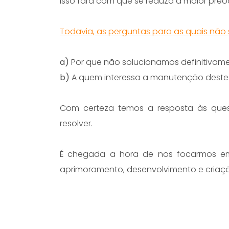
Isso fará com que se reduza a maior preo
Todavia, as perguntas para as quais não
a)
Por que não solucionamos definitivam
b)
A quem interessa a manutenção deste
Com certeza temos a resposta às ques
resolver.
É chegada a hora de nos focarmos em
aprimoramento, desenvolvimento e criação