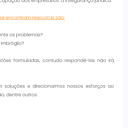
cupação dos empresários: a insegurança jurídica.
 se encontram respostas são:
ente os problemas?
 imbróglio?
tões formuladas, contudo respondê-las não irá
 soluções e direcionarmos nossos esforços ao
, dentre outros.