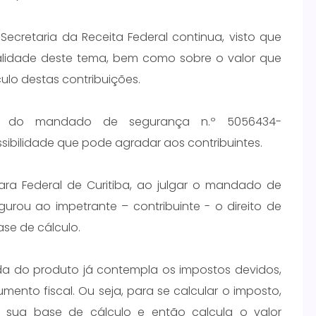
ecretaria da Receita Federal continua, visto que
alidade deste tema, bem como sobre o valor que
ulo destas contribuições.
to do mandado de segurança n.º 5056434-
sibilidade que pode agradar aos contribuintes.
Vara Federal de Curitiba, ao julgar o mandado de
urou ao impetrante – contribuinte - o direito de
ase de cálculo.
enda do produto já contempla os impostos devidos,
ento fiscal. Ou seja, para se calcular o imposto,
em sua base de cálculo e então calcula o valor