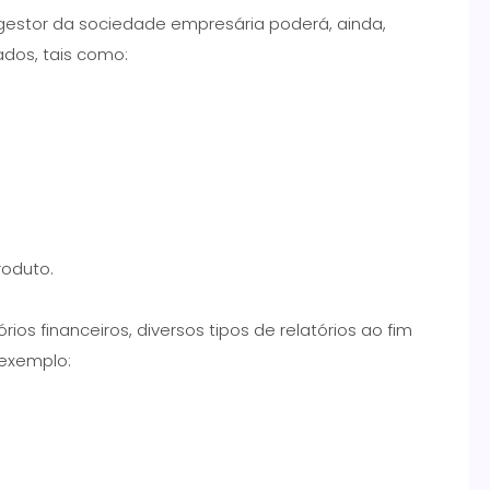
 gestor da sociedade empresária poderá, ainda,
ados, tais como:
roduto.
os financeiros, diversos tipos de relatórios ao fim
 exemplo: